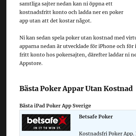
samtliga sajter nedan kan ni öppna ett
kostnadsfritt konto och ladda ner en poker
app utan att det kostar något.
Ni kan sedan spela poker utan kostnad med virtu
apparna nedan är utvecklade för iPhone och för i
fritt konto hos pokersajten, därefter laddar ni n
Appstore.
Bästa Poker Appar Utan Kostnad
Bästa iPad Poker App Sverige
Betsafe Poker
Kostnadsfri Poker App. 