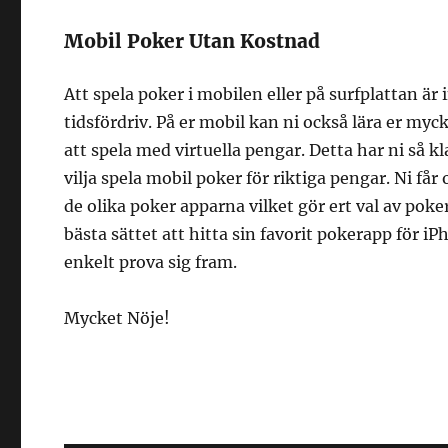
Mobil Poker Utan Kostnad
Att spela poker i mobilen eller på surfplattan är i
tidsfördriv. På er mobil kan ni också lära er m
att spela med virtuella pengar. Detta har ni så kl
vilja spela mobil poker för riktiga pengar. Ni får
de olika poker apparna vilket gör ert val av poke
bästa sättet att hitta sin favorit pokerapp för iP
enkelt prova sig fram.
Mycket Nöje!