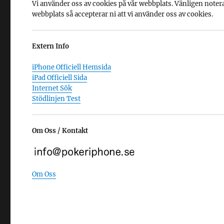
Vi använder oss av cookies på vår webbplats. Vänligen noter
webbplats så accepterar ni att vi använder oss av cookies.
Extern Info
iPhone Officiell Hemsida
iPad Officiell Sida
Internet Sök
Stödlinjen Test
Om Oss / Kontakt
Om Oss