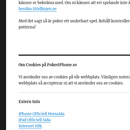
känner er bekväma med. Om ni känner att ert spelande inte ä
besöka Stödlinjen.se
Med det sagt så är poker ett underbart spel. Behåll kontroll
potterna!
Om Cookies på PokeriPhone.se
Vi använder oss av cookies på vår webbplats. Vänligen noter
webbplats så accepterar ni att vi använder oss av cookies.
Extern Info
iPhone Officiell Hemsida
iPad Officiell Sida
Internet Sök