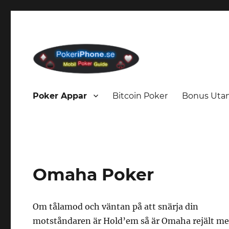
Poker Guide för iPhone och iPad
PokeriPhone.se
Poker Appar
Bitcoin Poker
Bonus Utan
Omaha Poker
Om tålamod och väntan på att snärja din
motståndaren är Hold’em så är Omaha rejält m