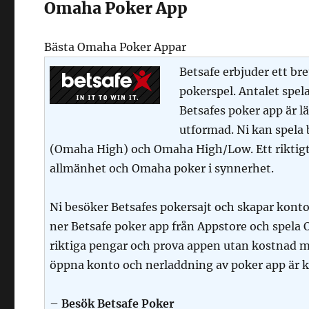
Omaha Poker App
Bästa Omaha Poker Appar
Betsafe erbjuder ett bre
pokerspel. Antalet spel
Betsafes poker app är l
utformad. Ni kan spela
(Omaha High) och Omaha High/Low. Ett riktigt b
allmänhet och Omaha poker i synnerhet.
Ni besöker Betsafes pokersajt och skapar konto.
ner Betsafe poker app från Appstore och spela
riktiga pengar och prova appen utan kostnad me
öppna konto och nerladdning av poker app är k
–
Besök Betsafe Poker