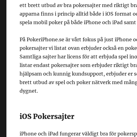
ett brett utbud av bra pokersajter med riktigt b
apparna finns i princip alltid både i iOS format o
spela mobil poker på både iPhone och iPad samt
På PokeriPhone.se är vårt fokus på just iPhone 
pokersajter vi listat ovan erbjuder också en poke
Samtliga sajter har licens för att erbjuda spel in
listar endast pokersajter som erbjuder riktigt br
hjälpsam och kunnig kundsupport, erbjuder er s
brett utbud av spel och poker nätverk med många
dygnet.
iOS Pokersajter
iPhone och iPad fungerar väldigt bra för pokers