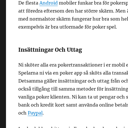
De flesta
Android
mobiler funkar bra för pokersp
att föredra eftersom den har större skärm. Me
med normalstor skärm fungerar hur bra som he
exempelvis är bra utformade för poker spel.
Insättningar Och Uttag
Ni sköter alla era pokertransaktioner i er mobil el
Spelarna ni via en poker app så sköts alla transa
Detsamma gäller insättningar och uttag från och 
också tillgång till samma metoder för insättnin
vanliga poker klienten. Ni kan ta ut pengar och 
bank och kredit kort samt använda online betal
och
Paypal
.