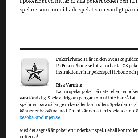
I pokerlobbyn hittar ni alla pokerborden och n
spelare som om ni hade spelat som vanligt på nä
PokeriPhone.se
är en den Svenska guiden
På PokeriPhone.se hittar ni bästa iOS pok
instruktioner hur pokerspel i iPhone och p
Risk Varning:
När ni spelar poker på nätet eller i er pok
vara försiktig. Spela aldrig om pengar som ni inte har råd att 
spel men bara så länge ni behåller kontrollen. Spela därför al
känner er bekväma med. Om ni känner att ert spelande inte ä
besöka Stödlinjen.se
Med det sagt så är poker ett underbart spel. Behåll kontroll
potterna!