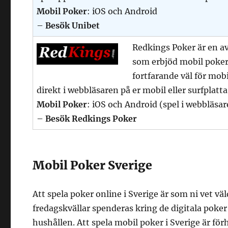
Mobil Poker
: iOS och Android
–
Besök Unibet
Redkings Poker är en av
som erbjöd mobil poker.
fortfarande väl för mobi
direkt i webbläsaren på er mobil eller surfplatta
Mobil Poker
: iOS och Android (spel i webbläsar
–
Besök Redkings Poker
Mobil Poker Sverige
Att spela poker online i Sverige är som ni vet vä
fredagskvällar spenderas kring de digitala poker
hushållen. Att spela mobil poker i Sverige är för